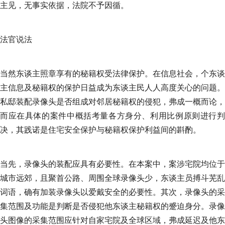
主见，无事实依据，法院不予因循。
法官说法
当然东谈主照章享有的秘籍权受法律保护。在信息社会，个东谈
主信息及秘籍权的保护日益成为东谈主民人人高度关心的问题。
私邸装配录像头是否组成对邻居秘籍权的侵犯，弗成一概而论，
而应在具体的案件中概括考量各方身分、利用比例原则进行判
决，其践诺是住宅安全保护与秘籍权保护利益间的斟酌。
当先，录像头的装配应具有必要性。在本案中，案涉宅院均位于
城市远郊，且聚首公路、周围全球录像头少，东谈主员搏斗芜乱
词语，确有加装录像头以爱戴安全的必要性。其次，录像头的采
集范围及功能是判断是否侵犯他东谈主秘籍权的蹙迫身分。录像
头图像的采集范围应针对自家宅院及全球区域，弗成延迟及他东