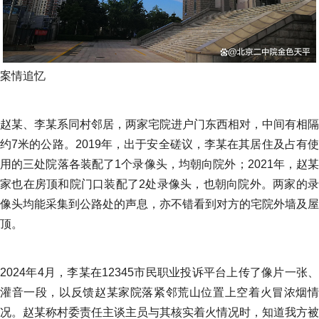
案情追忆
赵某、李某系同村邻居，两家宅院进户门东西相对，中间有相隔
约7米的公路。2019年，出于安全磋议，李某在其居住及占有使
用的三处院落各装配了1个录像头，均朝向院外；2021年，赵某
家也在房顶和院门口装配了2处录像头，也朝向院外。两家的录
像头均能采集到公路处的声息，亦不错看到对方的宅院外墙及屋
顶。
2024年4月，李某在12345市民职业投诉平台上传了像片一张、
灌音一段，以反馈赵某家院落紧邻荒山位置上空着火冒浓烟情
况。赵某称村委责任主谈主员与其核实着火情况时，知道我方被