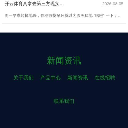
开云体育真拿去第三方现实室检测-开云「中国」Kaiyun·官方网站 - 登录入口
2026-08-05
周一早岑岭挤地铁，你刚收拢吊环就以为腹黑猛地 “咯噔” 一下；周末陪姆妈逛超市，她拎着半袋蔬菜走没几步就扶着推车说胸口发闷；对着镜子涂护肤品时，发现眼角细纹又多了几条，连熬完夜第二天通盘东说念主都像没充上电 —— 这些体魄亮的 “小红灯”，十有八九是缺了 “腹黑能量补给站” 辅酶 Q10。它藏在咱们每一个细胞里，像台迷你发电机，专诚给腹黑、大脑这种耗能量大的器官供能，还能清掉伤害细胞的开脱基，少了它，体魄搁谁身上都容易 “出岔子”。 当今想补辅酶 Q10 的东说念主越来越多，可掀开购物软件就犯
新闻资讯
关于我们
产品中心
新闻资讯
在线招聘
联系我们