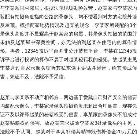
与李某系同村邻居，根据法院现场勘验效劳，赵某家与李某家均
装配有拍摄角度指向公路的录像头，均不错看到对方的宅院外墙
及屋顶。概括两家地势情况及赵某的观念，李某家所装配的3个
录像头高度并不显耀高于赵某家的房屋，其录像头拍摄的范围并
未触及赵某屋中深奥空间，亦无法拍到赵某在住宅内的算作情
形。再者，12345投诉平台并非公开辘集平台，李某在12345投
诉平台进行投诉的算作不属于对赵某秘籍权的侵犯。故赵某主见
李某通过自家录像头窃听其私东谈主讲话并灌音，给其形成侵
害，凭证不及，法院不予采信。
赵某与李某系不动产相邻方，两边基于爱戴自己财产安全的需要
均装配录像头，李某家录像头拍摄角度未超出合理搁置，现存凭
证不及以评释赵某的秘籍权受到侵害，李某家的录像头不组成对
赵某秘籍权的侵害。故赵某苦求拔除李某家3处录像头的主见，
法院不予认同。赵某对于李某补偿其精神毁伤补偿金20万元的