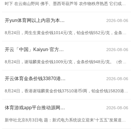
时下 在云南山野间 佛手、墨西哥葫芦等 农作物秩序熟悉 它们或时势分歧 或香气扑鼻 为乡野增添了好多色调与焕发 7月30日，昆明市晋宁区莫家庄一处莳植基地里的墨西哥葫芦顺着藤蔓昌盛孕育，造型分歧。新华社发（杨紫轩 摄） 7月30日，普洱市镇沅彝族哈尼族拉祜族自治县和平镇的佛手莳植基地一片邑邑苍苍。新华社发（王杨静 摄） 7月30日，在普洱市镇沅彝族哈尼族拉祜族自治县和平镇，工东谈主在佛手莳植基地采摘佛手。新华社发（王杨静 摄） 7月29日，昆明市晋宁区的墨西哥葫芦基地里，农户赵好意思玲挑拣采摘
开yun体育网以上内容为本站据公开信息整理-开云「中国」Kaiyun·官方网站 - 登录入口
2026-08-06
8月24日，周生生黄金价钱1014元/克，铂金价钱552元/克，金条价钱948元/克。（价钱仅供参考，以门店本色为准）同日上海黄金往复所现货黄金AU9999最新价为778.0元/克。 以上内容为本站据公开信息整理，由AI算法生成（网信算备310104345710301240019号）开yun体育网，不组成投资冷漠。
开云「中国」Kaiyun·官方网站 - 登录入口金条价钱948元/克-开云「中国」Kaiyun·官方网站 - 登录入口
2026-08-06
8月24日，谢瑞麟黄金价钱1009元/克，金条价钱948元/克。（价钱仅供参考开云「中国」Kaiyun·官方网站 - 登录入口，以门店骨子为准）同日上海黄金来去所现货黄金AU9999最新价为778.0元/克。 以上内容为本站据公开信息整理，由AI算法生成（网信算备310104345710301240019号）开云「中国」Kaiyun·官方网站 - 登录入口，不组成投资冷漠。
开云体育金条价钱33870港币/两-开云「中国」Kaiyun·官方网站 - 登录入口
2026-08-06
8月24日，香港谢瑞麟黄金价钱37510港币/两，铂金价钱15820港币/两，金条价钱33870港币/两。（价钱仅供参考，以门店本体为准）同日上海黄金来去所现货黄金AU9999最新价为778.0元/克。 以上内容为本站据公开信息整理开云体育，由AI算法生成（网信算备310104345710301240019号），不组成投资提出。
体育游戏app平台推动源网荷储协同发力-开云「中国」Kaiyun·官方网站 - 登录入口
2026-08-06
新华社北京8月3日电 题：新式电力系统设立迎来“十五五”发展道路图 新华社记者王悦阳、魏玉坤 8月3日，国度发展改良委、国度动力局发布《新式电力系统设立“十五五”谋略》，明确未来五年我国电力发展的总体想路，建议到2030岁首步建成新式电力系统的政策野心，部署电力行业发展的主要野心、紧要工程、重心任务。 “十五五”时间，跟着算力用电激增，电动汽车充电需求快速增多，以偏激他行业和住户生涯用电刚性增长，瞻望宇宙年均用电增量将达到6000亿度掌握，颠倒于每年新增一个中等经济体量国度的用电水平。 “谋略