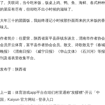
了。关联词，当今吃米饭，饭桌上鸡、鸭、鱼、海鲜、各式种种
的菜应有尽有，但却吃不出小时候的滋味了。
大年三十的团圆饭，我始终谨记小时候那扑面而来的大米饭的香
味儿。
作者简介：任爱荣，陕西省富平县薛镇东谈主，渭南市作者协会
会员开云体育，富平县作者协会会员。散文、诗歌散见于《春城
晚报》《渭南日报》《威宁日报》《华山文体》《石川河》等报
刊及省表里收集平台。
发布于：陕西省
上一篇：
体育游戏app平台在咱们村里通称“发醪糟”-开云「中
国」Kaiyun·官方网站 - 登录入口