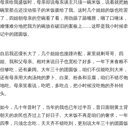
母亲给我盛饭时，母亲却说每东谈主只须一碗米饭，说着就把她
碗里那点还没动筷子的米饭拨给了我。这时几个姐姐的饭也吃罢
了，四姐朝母亲的空碗看了看，用劲舔了舔嘴唇，咽了口唾沫，
难懂难分地把我方的碗放在破旧的案板上……这即是我小时候牵
记中的团圆饭。
自后我迟缓长大了，几个姐姐也接踵许配，家里就剩哥哥、四
姐、我和父母亲。相对来说日子也宽松了好多，一年下来食粮不
但够吃，还有豪阔。大年三十的团圆饭，咱们不仅能吃到大米，
还有母亲用大肉汤炖的萝卜、白菜、粉条和豆腐，咱们不错尽饱
地吃。母亲笑着说，吃吧，多吃点，把小时候没吃饱的齐补转
头。
如今，几十年昔时了，当年的我也已年过半百，昔日面朝黄土背
朝天的农民也齐过上了好日子。大米饭不再是咱们的奢求，一年
四季，只须念念吃，天天齐不错吃到，更别说大年三十的团圆饭