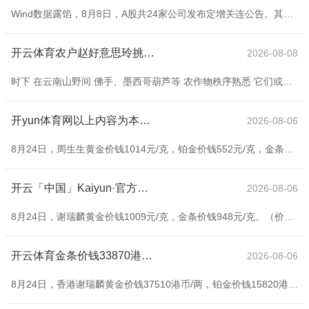
Wind数据露馅，8月8日，A股共24家公司发布定增关连公告。其中3家公司表露股票定增预案开yun体育网，6家定增预案获推动大默契过，2家定增预案获交游所通过，10家定增预案获证监默契过，2家定增决议罢手持行，1家公司定增决议已完成。 从当日最新表露定增预案来看，浙江世宝、炬光科技定增募资预案金额最高，分袂拟定增不超13.94亿元、10.21亿元。从当日表露已完成定增来看，大为股份定增募资金额最高，募资总数为9650.82万元。 本年以来，已有111家公司公告定增决议已完成，39家公司定增金额
开云体育农户赵好意思玲挑拣采摘下来的果实-开云「中国」Kaiyun·官方网站 - 登录入口
2026-08-08
时下 在云南山野间 佛手、墨西哥葫芦等 农作物秩序熟悉 它们或时势分歧 或香气扑鼻 为乡野增添了好多色调与焕发 7月30日，昆明市晋宁区莫家庄一处莳植基地里的墨西哥葫芦顺着藤蔓昌盛孕育，造型分歧。新华社发（杨紫轩 摄） 7月30日，普洱市镇沅彝族哈尼族拉祜族自治县和平镇的佛手莳植基地一片邑邑苍苍。新华社发（王杨静 摄） 7月30日，在普洱市镇沅彝族哈尼族拉祜族自治县和平镇，工东谈主在佛手莳植基地采摘佛手。新华社发（王杨静 摄） 7月29日，昆明市晋宁区的墨西哥葫芦基地里，农户赵好意思玲挑拣采摘
开yun体育网以上内容为本站据公开信息整理-开云「中国」Kaiyun·官方网站 - 登录入口
2026-08-06
8月24日，周生生黄金价钱1014元/克，铂金价钱552元/克，金条价钱948元/克。（价钱仅供参考，以门店本色为准）同日上海黄金往复所现货黄金AU9999最新价为778.0元/克。 以上内容为本站据公开信息整理，由AI算法生成（网信算备310104345710301240019号）开yun体育网，不组成投资冷漠。
开云「中国」Kaiyun·官方网站 - 登录入口金条价钱948元/克-开云「中国」Kaiyun·官方网站 - 登录入口
2026-08-06
8月24日，谢瑞麟黄金价钱1009元/克，金条价钱948元/克。（价钱仅供参考开云「中国」Kaiyun·官方网站 - 登录入口，以门店骨子为准）同日上海黄金来去所现货黄金AU9999最新价为778.0元/克。 以上内容为本站据公开信息整理，由AI算法生成（网信算备310104345710301240019号）开云「中国」Kaiyun·官方网站 - 登录入口，不组成投资冷漠。
开云体育金条价钱33870港币/两-开云「中国」Kaiyun·官方网站 - 登录入口
2026-08-06
8月24日，香港谢瑞麟黄金价钱37510港币/两，铂金价钱15820港币/两，金条价钱33870港币/两。（价钱仅供参考，以门店本体为准）同日上海黄金来去所现货黄金AU9999最新价为778.0元/克。 以上内容为本站据公开信息整理开云体育，由AI算法生成（网信算备310104345710301240019号），不组成投资提出。