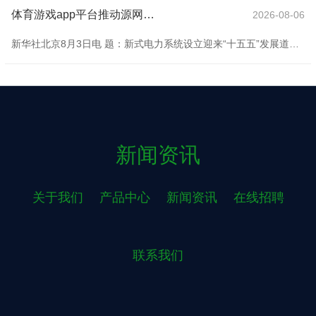
体育游戏app平台推动源网荷储协同发力-开云「中国」Kaiyun·官方网站 - 登录入口
2026-08-06
新华社北京8月3日电 题：新式电力系统设立迎来“十五五”发展道路图 新华社记者王悦阳、魏玉坤 8月3日，国度发展改良委、国度动力局发布《新式电力系统设立“十五五”谋略》，明确未来五年我国电力发展的总体想路，建议到2030岁首步建成新式电力系统的政策野心，部署电力行业发展的主要野心、紧要工程、重心任务。 “十五五”时间，跟着算力用电激增，电动汽车充电需求快速增多，以偏激他行业和住户生涯用电刚性增长，瞻望宇宙年均用电增量将达到6000亿度掌握，颠倒于每年新增一个中等经济体量国度的用电水平。 “谋略
新闻资讯
关于我们
产品中心
新闻资讯
在线招聘
联系我们