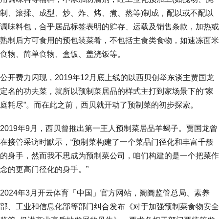
制、滚揉、成型、炒、炸、烤、煮、蒸等)制成，配以或不配以
调味料包，合乎居品标签表明的贮存、运载及销售条款，加热或
熟制后方可食用的预包装菜肴，不包括主食类食物，如速冻面米
食物、简单食物、盒饭、盖浇饭等。
公开费力闪现，2019年12月底上线的以西贝创举东谈主贾国龙
定名的功夫菜，就所以预制菜居品的样式主打到家场景下的“家
庭耗尽”。而在此之前，西贝就开动了预制菜的初步探索。
2019年9月，西贝曾推出第一王人预制菜居品羊蝎子。贾国龙曾
在接管采访时默示，“预制菜构建了一个菜品门径化和丰富千般
的身手，然而我不思成为预制菜公司，咱们构建的是一个把菜作
念的更高门径化的身手。”
2024年3月开云体育「中国」官方网站，阛阓监管总局、素养
部、工业和信息化部等部门纠合发布《对于加强预制菜食物安全