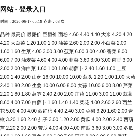
网站 - 登录入口
时间：2026-06-17 05:18
点击：63 次
品种 最高价 最廉价 巨额价 面粉 4.60 4.40 4.40 大米 4.20 4.20
4.20 大白菜 1.20 1.00 1.00 油菜 2.60 2.00 2.00 小白菜 2.00
1.60 1.60 生菜 4.00 3.00 3.00 菠菜 6.00 3.00 4.00 香菜 8.00
6.00 7.00 油麦菜 4.60 4.00 4.00 韭菜 3.60 3.00 3.00 茴香 3.00
2.00 2.00 洋白菜 1.60 1.00 1.00 胡萝卜 2.40 1.60 1.60 土豆
2.00 1.40 2.00 山药 16.00 10.00 10.00 葱头 1.20 1.00 1.00 大葱
2.40 1.80 2.00 生姜 10.00 6.00 8.00 大蒜 10.00 6.00 8.00 芹菜
2.20 1.80 1.80 莴笋 2.40 2.00 2.00 莲藕 11.00 3.00 11.00 蒜薹
8.60 4.00 7.00 白萝卜 1.60 1.40 1.40 菜花 4.00 2.60 2.60 西兰
花 5.00 4.00 4.00 西红柿 4.40 2.40 3.00 尖椒 3.20 1.60 2.00 青
椒 3.20 1.60 2.40 茄子 3.00 1.20 2.00 黄瓜 4.00 2.00 2.40 西葫
芦 2.20 2.00 2.00 苦瓜 4.00 4.00 4.00 南瓜 3.60 3.00 3.00 冬瓜