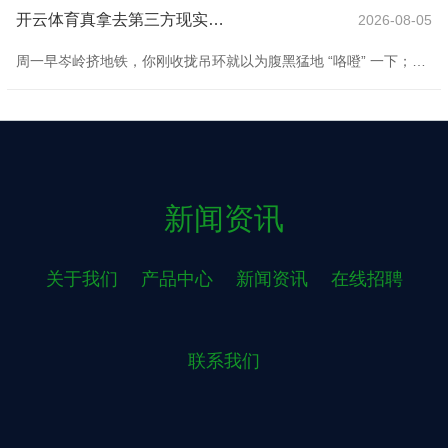
开云体育真拿去第三方现实室检测-开云「中国」Kaiyun·官方网站 - 登录入口
2026-08-05
周一早岑岭挤地铁，你刚收拢吊环就以为腹黑猛地 “咯噔” 一下；周末陪姆妈逛超市，她拎着半袋蔬菜走没几步就扶着推车说胸口发闷；对着镜子涂护肤品时，发现眼角细纹又多了几条，连熬完夜第二天通盘东说念主都像没充上电 —— 这些体魄亮的 “小红灯”，十有八九是缺了 “腹黑能量补给站” 辅酶 Q10。它藏在咱们每一个细胞里，像台迷你发电机，专诚给腹黑、大脑这种耗能量大的器官供能，还能清掉伤害细胞的开脱基，少了它，体魄搁谁身上都容易 “出岔子”。 当今想补辅酶 Q10 的东说念主越来越多，可掀开购物软件就犯
新闻资讯
关于我们
产品中心
新闻资讯
在线招聘
联系我们