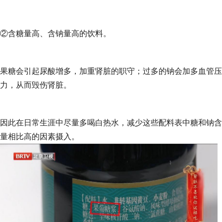
②含糖量高、含钠量高的饮料。
果糖会引起尿酸增多，加重肾脏的职守；过多的钠会加多血管压
力，从而毁伤肾脏。
因此在日常生涯中尽量多喝白热水，减少这些配料表中糖和钠含
量相比高的因素摄入。