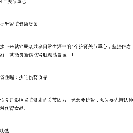
4个关节重心
提升肾脏健康樊篱
接下来就给民众共享日常生涯中的4个护肾关节重心，坚捏作念
好，就能灵验镌汰肾脏毁感冒险。1
管住嘴：少吃伤肾食品
饮食是影响肾脏健康的关节因素，念念要护肾，领先要先辩认种
种伤肾食品。
①盐。