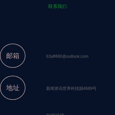
联系我们
邮箱
63aff490@outlook.com
地址
新闻资讯世界科技园4689号