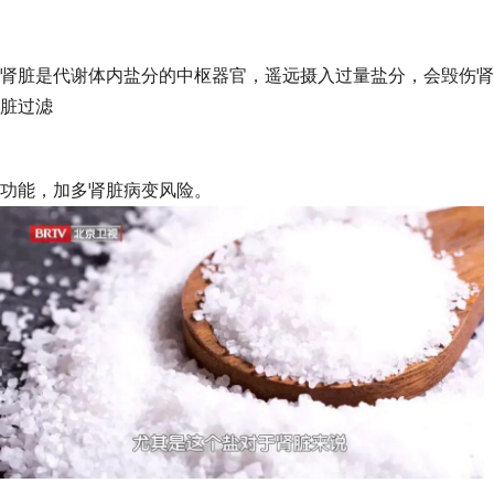
肾脏是代谢体内盐分的中枢器官，遥远摄入过量盐分，会毁伤肾
脏过滤
功能，加多肾脏病变风险。