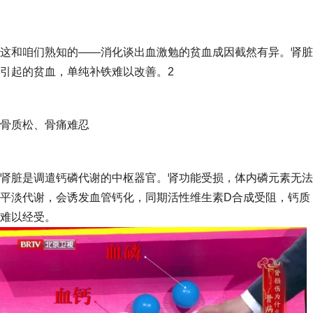
这和咱们熟知的——消化谈出血激勉的贫血成因截然有异。肾脏
引起的贫血，单纯补铁难以改善。2
骨质松、骨痛难忍
肾脏是调遣钙磷代谢的中枢器官。肾功能受损，体内磷元素无法
平淡代谢，会诱发血管钙化，同期活性维生素D合成受阻，钙质
难以经受。