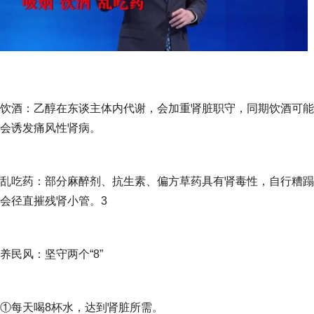
饮酒：乙醇在东谈主体内代谢，会加重肾脏职守，同期饮酒可能
会诱发痛风性肾病。
乱吃药：部分麻醉剂、抗生素、偏方草药具有肾毒性，自行糟蹋
会径直摧残肾小管。3
养民风：坚守两个“8”
①每天喝8杯水，达到肾脏所需。