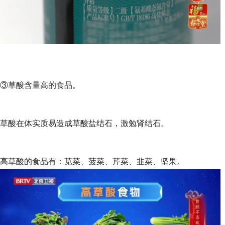
③草酸含量高的食品。
草酸在体实质易造成草酸盐结石，激勉肾结石。
高草酸的食品有：苋菜、菠菜、芹菜、韭菜、坚果。