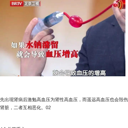
先出现肾病后激勉高血压为肾性高血压，而遥远高血压也会毁伤
肾脏，二者互相恶化。02