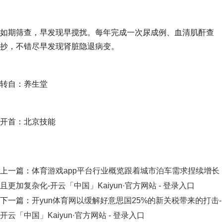
如期筛查，早发现早搅扰。每年完成一次尿成例、血清肌酐查
抄，不错尽早发现肾脏隐退病变。
转自：养生堂
开首：北京技能
上一篇：
体育游戏app平台行业概览跟着城市泊车需求捏续增长
且更加复杂化-开云「中国」Kaiyun·官方网站 - 登录入口
下一篇：
开yun体育网以缓解好意思国25%的新关税带来的打击-
开云「中国」Kaiyun·官方网站 - 登录入口