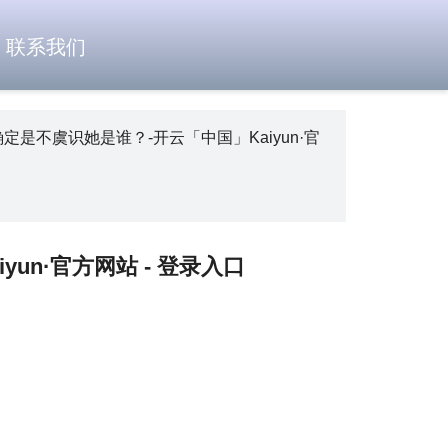
联系我们
口确定是不虞识她是谁？-开云「中国」Kaiyun·官
un·官方网站 - 登录入口