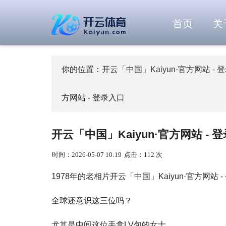
首页
关
你的位置：
开云「中国」Kaiyun·官方网站 - 
方网站 - 登录入口
开云「中国」Kaiyun·官方网站 -
时间：2026-05-07 10:19
点击：112 次
1978年的老相片开云「中国」Kaiyun·官方网站 
全球还意识这三位吗？
尤其是中间这位手拿LV包的女士。