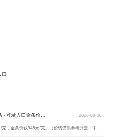
入口
开云「中国」Kaiyun·官方网站 - 登录入口金条价钱948元/克-开云「中国」Kaiyun·官方网站 - 登录入口
2026-08-06
8月24日，谢瑞麟黄金价钱1009元/克，金条价钱948元/克。（价钱仅供参考开云「中国」Kaiyun·官方网站 - 登录入口，以门店骨子为准）同日上海黄金来去所现货黄金AU9999最新价为778.0元/克。 以上内容为本站据公开信息整理，由AI算法生成（网信算备310104345710301240019号）开云「中国」Kaiyun·官方网站 - 登录入口，不组成投资冷漠。