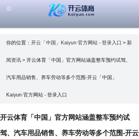
你的位置：
开云「中国」Kaiyun·官方网站 - 登录入口
>
新
闻资讯
> 开云体育「中国」官方网站涵盖整车预约试驾、
汽车用品销售、养车劳动等多个范围-开云「中国」
Kaiyun·官方网站 - 登录入口
开云体育「中国」官方网站涵盖整车预约试
驾、汽车用品销售、养车劳动等多个范围-开云