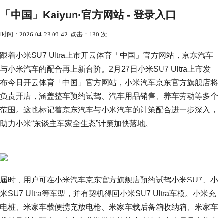
「中国」Kaiyun·官方网站 - 登录入口
时间：2026-04-23 09:42
点击：130 次
跟着小米SU7 Ultra上市开云体育「中国」官方网站，京东汽车
与小米汽车的配合再上新台阶。2月27日小米SU7 Ultra上市发
布今日开云体育「中国」官方网站，小米汽车京东官方旗舰店将
负责开店，涵盖整车预约试驾、汽车用品销售、养车劳动等多个
范围。这也标记着京东汽车与小米汽车的计策配合进一步深入，
助力小米“东谈主车家全生态”计策加快落地。
届时，用户可在小米汽车京东官方旗舰店预约试驾小米SU7、小
米SU7 Ultra等车型，并有契机得回小米SU7 Ultra车模。小米充
电桩、米家车载便携充放电枪、米家车载后备箱收纳箱、米家车